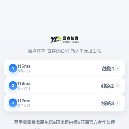
赢点体育-首存送红利-新人千元见面礼
115ms
线路1
›
1
推荐入口
119ms
线路2
›
2
稳定访问
112ms
线路3
›
3
备用入口
西甲皇家维戈塞尔塔&国米斯内德&亚洲官方合作伙伴